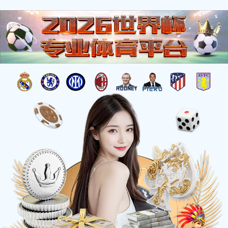
注册入口
全天更新 ·
乐鱼官方网站
赛事实时同步
无论您身在何处，
乐鱼官方网站APP
为您带来高
速、高清、稳定的观赛体验。
下载客户端
网页端访问