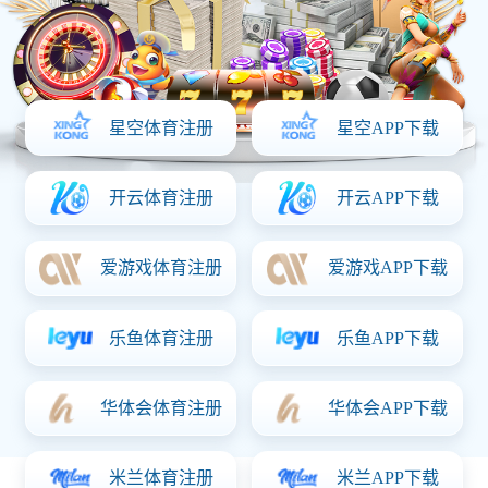
王楚钦发球遮挡争议判罚本赛季3
次，排名男单首位