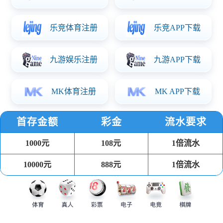
2026-06-09 15:03
38 次阅读
首页
/
体育头条
北京时间3月18日，国际乒联公布的最新技术统计数
据显示，中国男乒主力王楚钦在本赛季已累计3次因
发球遮挡问题遭到裁判判罚，这一数字高居男单选手
首位。这一数据引发了乒坛内外广泛讨论，也让王楚
钦的发球遮挡争议再次成为焦点。作为当前世界排名
第一的选手，他的一举一动都备受关注，而发球环节
的技术规范问题，正成为他职业生涯中不容忽视的挑
战。