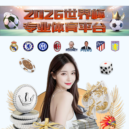
注册入口
极速响应