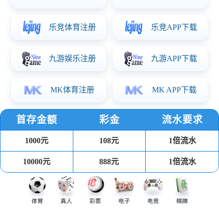
安全流程层级
访问身份控制
采用IP定位、设备识别与权限隔离，为乐鱼官方网站平